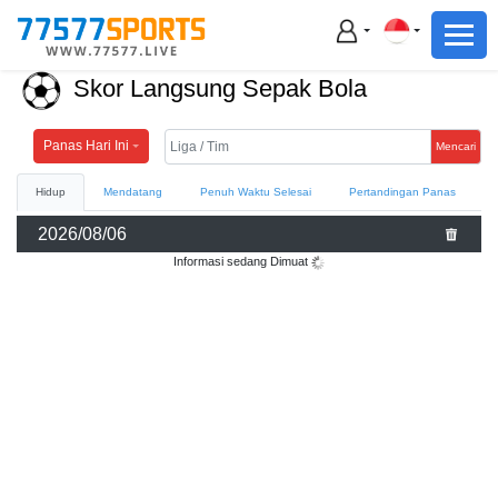
Sepak bola
Bola basket
Skor Langsung Sepak Bola
Sepak bola
Bola basket
Panas Hari Ini
Mencari
Hidup
Mendatang
Penuh Waktu Selesai
Pertandingan Panas
LIVE
2026/08/06
Berita olahraga
Informasi sedang Dimuat
Highlight
Klasemen
Unduh Aplikasi
URL alternatif